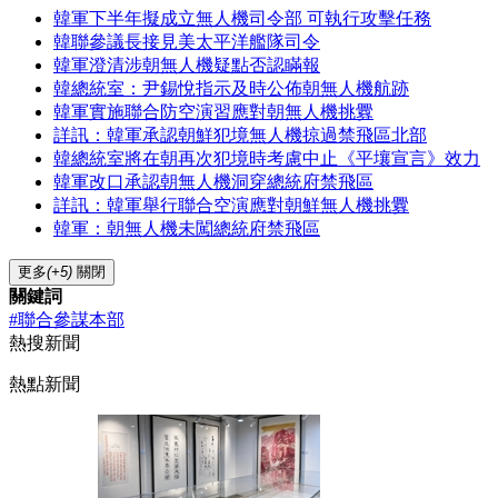
韓軍下半年擬成立無人機司令部 可執行攻擊任務
韓聯參議長接見美太平洋艦隊司令
韓軍澄清涉朝無人機疑點否認瞞報
韓總統室：尹錫悅指示及時公佈朝無人機航跡
韓軍實施聯合防空演習應對朝無人機挑釁
詳訊：韓軍承認朝鮮犯境無人機掠過禁飛區北部
韓總統室將在朝再次犯境時考慮中止《平壤宣言》效力
韓軍改口承認朝無人機洞穿總統府禁飛區
詳訊：韓軍舉行聯合空演應對朝鮮無人機挑釁
韓軍：朝無人機未闖總統府禁飛區
更多
(+5)
關閉
關鍵詞
#聯合參謀本部
熱搜新聞
熱點新聞