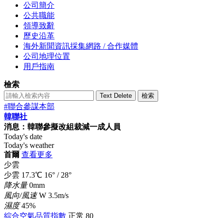
公司簡介
公共職能
領導致辭
歷史沿革
海外新聞資訊採集網路 / 合作媒體
公司地理位置
用戶指南
檢索
Text Delete
檢索
#聯合參謀本部
韓聯社
消息：韓聯參擬改組裁減一成人員
Today's date
Today's weather
首爾
查看更多
少雲
少雲
17.3
℃
16°
/
28°
降水量
0mm
風向/風速
W 3.5m/s
濕度
45%
綜合空氣品質指數
正常
80