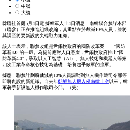
中號
大號
韓聯社首爾5月4日電 據韓軍人士4日消息，南韓聯合參謀本部
（聯參）正在推進組織改編，其重點在於裁減10%人員，並將
其調至將要新設的尖端戰力組織。
該人士表示，聯參改組是尹錫悅政府的國防改革案——“國防
革新4.0”的一環。為提前應對人口懸崖，尹錫悅政府推出“國
防革新4.0”，爭取以人工智慧（AI）、無人技術和機器人等第
四次工業革命核心技術為基礎，培養超乎敵軍的強軍。
據悉，聯參計劃將裁減的10%人員調動到無人機作戰司令部等
即將創設的新組織。自去年
朝鮮無人機入侵南韓上空
以來，韓
軍著手新設無人機作戰司令部。（完）