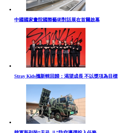
中國國家畫院國際藝術對話展在首爾啟幕
Stray Kids攜新輯回歸：渴望成長 不以獎項為目標
韓軍新列裝“天弓-Ⅱ”防空導彈投入任務