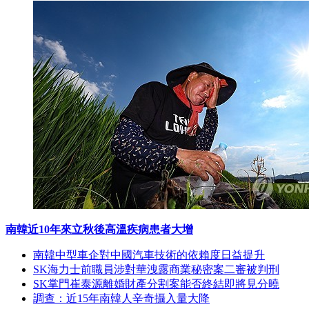
南韓近10年來立秋後高溫疾病患者大增
南韓中型車企對中國汽車技術的依賴度日益提升
SK海力士前職員涉對華洩露商業秘密案二審被判刑
SK掌門崔泰源離婚財產分割案能否終結即將見分曉
調查：近15年南韓人辛奇攝入量大降