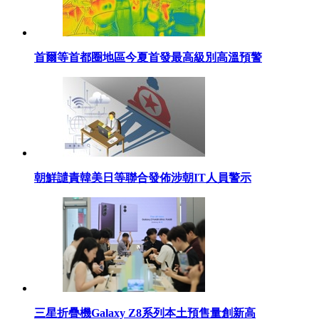
首爾等首都圈地區今夏首發最高級別高溫預警
朝鮮譴責韓美日等聯合發佈涉朝IT人員警示
三星折疊機Galaxy Z8系列本土預售量創新高