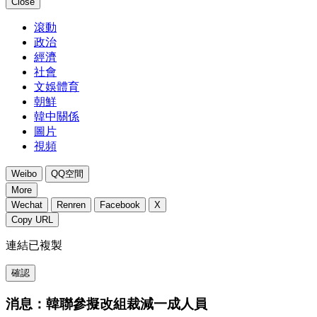
Close
滾動
政治
經濟
社會
文娛體育
朝鮮
韓中關係
圖片
視頻
Weibo
QQ空間
More
Wechat
Renren
Facebook
X
Copy URL
連結已複製
確認
消息：韓聯參擬改組裁減一成人員