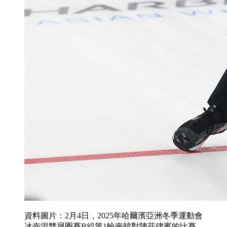
資料圖片：2月4日，2025年哈爾濱亞洲冬季運動會
冰壺混雙迴圈賽B組第1輪南韓對陣菲律賓的比賽