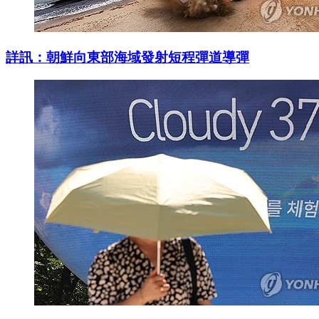
詳訊：朝鮮向東部海域發射短程彈道導彈