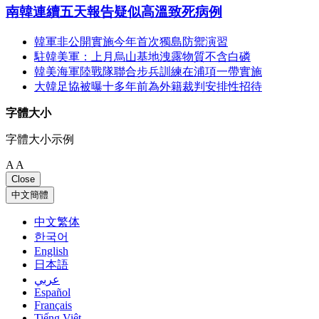
南韓連續五天報告疑似高溫致死病例
韓軍非公開實施今年首次獨島防禦演習
駐韓美軍：上月烏山基地洩露物質不含白磷
韓美海軍陸戰隊聯合步兵訓練在浦項一帶實施
大韓足協被曝十多年前為外籍裁判安排性招待
字體大小
字體大小示例
A
A
Close
中文簡體
中文繁体
한국어
English
日本語
عربي
Español
Français
Tiếng Việt