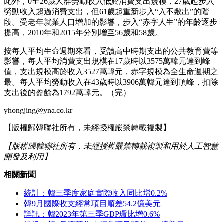
此外，0至26歲人群勞動收入低於消費支出規模，27歲起步入
勞動收入超過消費支出，但61歲起重新步入“入不敷出”的階
段。受老年就業人口增加的影響，步入“赤字人生”的年齡逐步
提高，2010年和2015年分別增至56歲和58歲。
按每人平均生命週期來看，受讀高中時期支出的公共教育費等
影響，每人平均消費支出規模在17歲時以3575萬韓元達到峰
值，支出規模高於收入3527萬韓元，赤字規模為全生命週期之
最。每人平均勞動收入在43歲時以3906萬韓元達到頂峰，扣除
支出後的盈餘為1792萬韓元。（完）
yhongjing@yna.co.kr
【版權歸韓聯社所有，未經授權嚴禁轉載複製】
【版權歸韓聯社所有，未經授權嚴禁轉載複製和用於人工智慧
開發及利用】
相關新聞
統計：韓三季度家庭實際收入同比增0.2%
韓9月國際收支經常項目順差54.2億美元
詳訊：韓2023年第三季GDP環比增0.6%