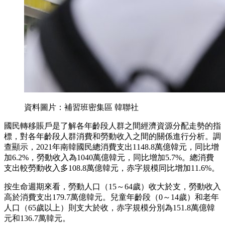
資料圖片：補習班密集區 韓聯社
國民轉移賬戶是了解各年齡段人群之間經濟資源分配走勢的指
標，對各年齡段人群消費和勞動收入之間的關係進行分析。調
查顯示，2021年南韓國民總消費支出1148.8萬億韓元，同比增
加6.2%，勞動收入為1040萬億韓元，同比增加5.7%。總消費
支出較勞動收入多108.8萬億韓元，赤字規模同比增加11.6%。
按生命週期來看，勞動人口（15～64歲）收大於支，勞動收入
高於消費支出179.7萬億韓元。兒童年齡段（0～14歲）和老年
人口（65歲以上）則支大於收，赤字規模分別為151.8萬億韓
元和136.7萬韓元。