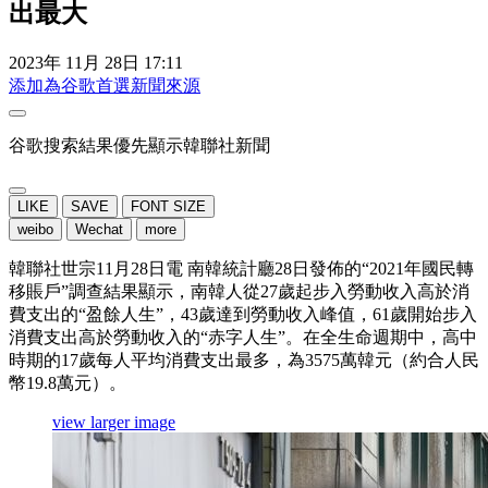
出最大
2023年 11月 28日 17:11
添加為谷歌首選新聞來源
谷歌搜索結果優先顯示韓聯社新聞
LIKE
SAVE
FONT SIZE
weibo
Wechat
more
韓聯社世宗11月28日電 南韓統計廳28日發佈的“2021年國民轉
移賬戶”調查結果顯示，南韓人從27歲起步入勞動收入高於消
費支出的“盈餘人生”，43歲達到勞動收入峰值，61歲開始步入
消費支出高於勞動收入的“赤字人生”。在全生命週期中，高中
時期的17歲每人平均消費支出最多，為3575萬韓元（約合人民
幣19.8萬元）。
view larger image