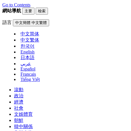
Go to Contents
網站導航
主要
檢索
語言
中文簡體
中文繁體
中文简体
中文繁体
한국어
English
日本語
عربي
Español
Français
Tiếng Việt
滾動
政治
經濟
社會
文娛體育
朝鮮
韓中關係