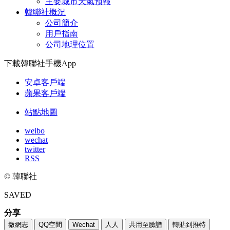
主要城市天氣預報
韓聯社概況
公司簡介
用戶指南
公司地理位置
下載韓聯社手機App
安卓客戶端
蘋果客戶端
站點地圖
weibo
wechat
twitter
RSS
© 韓聯社
SAVED
分享
微網志
QQ空間
Wechat
人人
共用至臉譜
轉貼到推特