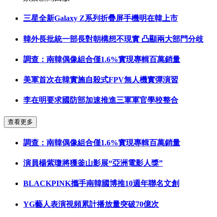
三星全新Galaxy Z系列折疊屏手機明在韓上市
韓外長批統一部長對朝構想不現實 凸顯兩大部門分歧
調查：南韓偶像組合僅1.6%實現專輯百萬銷量
美軍首次在韓實施自殺式FPV無人機實彈演習
李在明要求國防部加速推進三軍軍官學校整合
查看更多
調查：南韓偶像組合僅1.6%實現專輯百萬銷量
演員楊紫瓊將獲釜山影展“亞洲電影人獎”
BLACKPINK攜手南韓國博推10週年聯名文創
YG藝人表演視頻累計播放量突破70億次