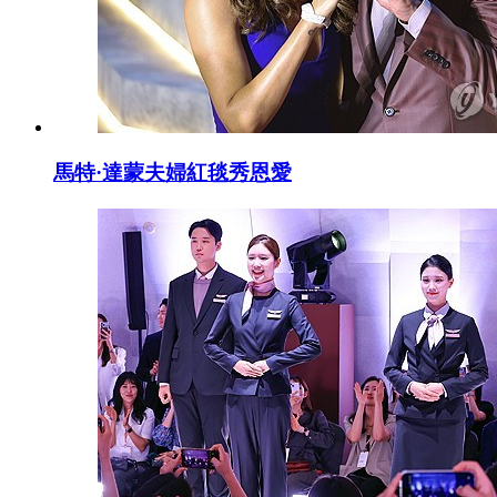
馬特·達蒙夫婦紅毯秀恩愛