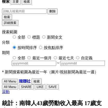
檢索
主要
檢索
刪除
檢索
詳細搜索
搜索範圍
全部
標題
新聞全文
分類
按時間排序
按焦點排序
期間
全部
最近一個月
最近七天
自定義
~
* 新聞搜索範圍為最近一年（圖片/視頻新聞為最近一週）
韓聯社
All Menu
檢索
All Menu
SHARE
LIKE
SAVE
滾動
統計：南韓人43歲勞動收入最高 17歲支