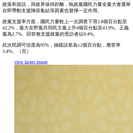
政策和資訊，與政界保持距離，執政黨國民力量全黨大會選舉
在即帶動支援陣容集結等因素也發揮一定作用。
政黨支援率方面，國民力量較上一次調查下滑2.8個百分點至
42.2%，最大在野黨共同民主黨上升4個百分點至43.9%。正義
黨為2.7%。回答無支援政黨的受訪者佔9.4%。
此次民調可信度為95%，抽樣誤差為±2個百分點，應答率
3.4%。（完）
view larger image