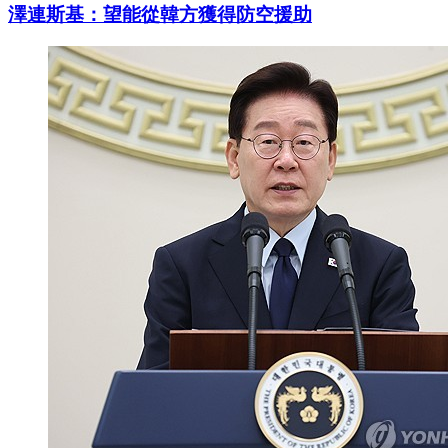
澤連斯基：望能從韓方獲得防空援助