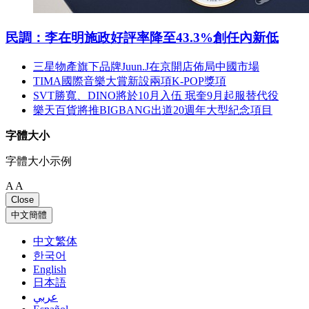
民調：李在明施政好評率降至43.3%創任內新低
三星物產旗下品牌Juun.J在京開店佈局中國市場
TIMA國際音樂大賞新設兩項K-POP獎項
SVT勝寬、DINO將於10月入伍 珉奎9月起服替代役
樂天百貨將推BIGBANG出道20週年大型紀念項目
字體大小
字體大小示例
A
A
Close
中文簡體
中文繁体
한국어
English
日本語
عربي