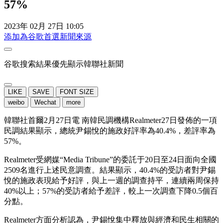
57%
2023年 02月 27日 10:05
添加為谷歌首選新聞來源
谷歌搜索結果優先顯示韓聯社新聞
LIKE
SAVE
FONT SIZE
weibo
Wechat
more
韓聯社首爾2月27日電 南韓民調機構Realmeter27日發佈的一項
民調結果顯示，總統尹錫悅的施政好評率為40.4%，差評率為
57%。
Realmeter受網媒“Media Tribune”的委託于20日至24日面向全國
2509名進行上述民意調查。結果顯示，40.4%的受訪者對尹錫
悅的施政表現給予好評，與上一週的調查持平，連續兩周保持
40%以上；57%的受訪者給予差評，較上一次調查下降0.5個百
分點。
Realmeter方面分析認為，尹錫悅集中釋放與經濟和民生相關的