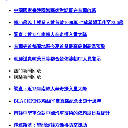
中國國家畫院國際藝術對話展在首爾啟幕
韓55歲以上就業人數首破1000萬 七成希望工作至73.6歲
調查：近15年南韓人辛奇攝入量大降
首爾等首都圈地區今夏首發最高級別高溫預警
朝鮮譴責韓美日等聯合發佈涉朝IT人員警示
熱門新聞回放
娛樂新聞回放
調查：近15年南韓人辛奇攝入量大降
BLACKPINK粉絲平臺直播紀念出道十週年
南韓中型車企對中國汽車技術的依賴度日益提升
澤連斯基：望能從韓方獲得防空援助