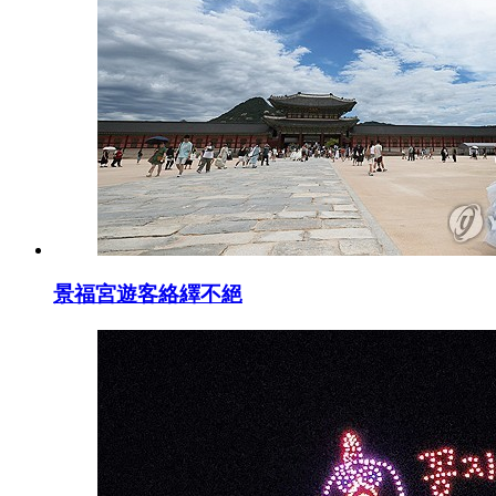
景福宮遊客絡繹不絕