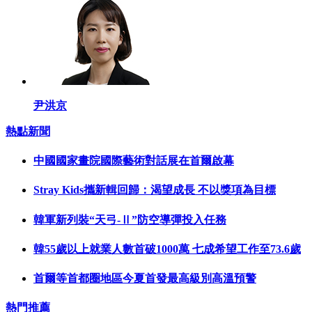
尹洪京
熱點新聞
中國國家畫院國際藝術對話展在首爾啟幕
Stray Kids攜新輯回歸：渴望成長 不以獎項為目標
韓軍新列裝“天弓-Ⅱ”防空導彈投入任務
韓55歲以上就業人數首破1000萬 七成希望工作至73.6歲
首爾等首都圈地區今夏首發最高級別高溫預警
熱門推薦