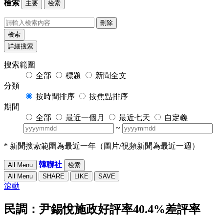
檢索
主要
檢索
刪除
檢索
詳細搜索
搜索範圍
全部
標題
新聞全文
分類
按時間排序
按焦點排序
期間
全部
最近一個月
最近七天
自定義
~
* 新聞搜索範圍為最近一年（圖片/視頻新聞為最近一週）
韓聯社
All Menu
檢索
All Menu
SHARE
LIKE
SAVE
滾動
民調：尹錫悅施政好評率40.4%差評率