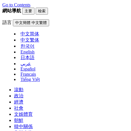
Go to Contents
網站導航
主要
檢索
語言
中文簡體
中文繁體
中文简体
中文繁体
한국어
English
日本語
عربي
Español
Français
Tiếng Việt
滾動
政治
經濟
社會
文娛體育
朝鮮
韓中關係