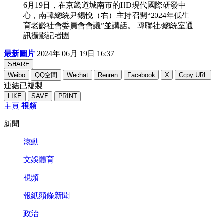
6月19日，在京畿道城南市的HD現代國際研發中
心，南韓總統尹錫悅（右）主持召開“2024年低生
育老齡社會委員會會議”並講話。 韓聯社/總統室通
訊攝影記者團
最新圖片
2024年 06月 19日 16:37
SHARE
Weibo
QQ空間
Wechat
Renren
Facebook
X
Copy URL
連結已複製
LIKE
SAVE
PRINT
主頁
視頻
新聞
滾動
文娛體育
視頻
報紙頭條新聞
政治