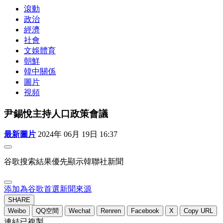
滾動
政治
經濟
社會
文娛體育
朝鮮
韓中關係
圖片
視頻
尹錫悅主持人口政策會議
最新圖片
2024年 06月 19日 16:37
谷歌搜索結果優先顯示韓聯社新聞
添加為谷歌首選新聞來源
SHARE
Weibo
QQ空間
Wechat
Renren
Facebook
X
Copy URL
連結已複製