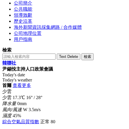
公司簡介
公共職能
領導致辭
歷史沿革
海外新聞資訊採集網路 / 合作媒體
公司地理位置
用戶指南
檢索
Text Delete
檢索
韓聯社
尹錫悅主持人口政策會議
Today's date
Today's weather
首爾
查看更多
少雲
少雲
17.3
℃
16°
/
28°
降水量
0mm
風向/風速
W 3.5m/s
濕度
45%
綜合空氣品質指數
正常
80