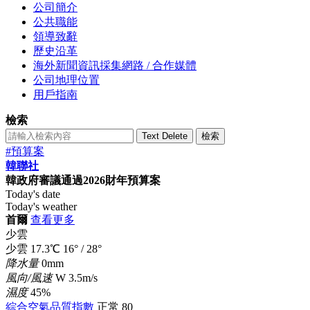
公司簡介
公共職能
領導致辭
歷史沿革
海外新聞資訊採集網路 / 合作媒體
公司地理位置
用戶指南
檢索
Text Delete
檢索
#預算案
韓聯社
韓政府審議通過2026財年預算案
Today's date
Today's weather
首爾
查看更多
少雲
少雲
17.3
℃
16°
/
28°
降水量
0mm
風向/風速
W 3.5m/s
濕度
45%
綜合空氣品質指數
正常
80