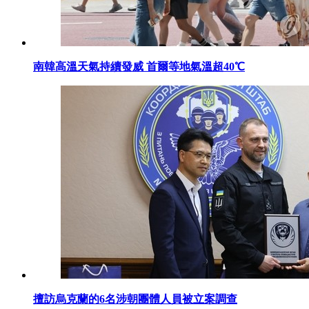
南韓高溫天氣持續發威 首爾等地氣溫超40℃
擅訪烏克蘭的6名涉朝團體人員被立案調查