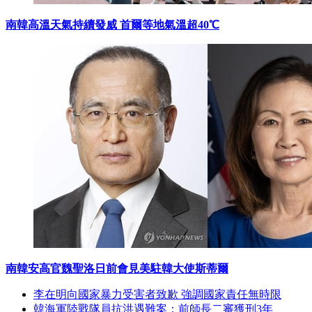
南韓高溫天氣持續發威 首爾等地氣溫超40℃
南韓安高官魏聖洛日前會見美駐韓大使斯蒂爾
李在明向國家暴力受害者致歉 強調國家責任無時限
韓海軍陸戰隊員抗洪遇難案：前師長二審獲刑3年