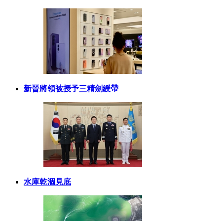
新晉將領被授予三精劍綬帶
水庫乾涸見底