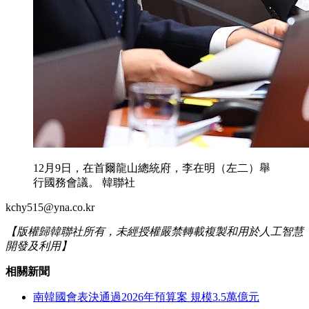
12月9日，在首爾龍山總統府，李在明（左二）舉
行國務會議。 韓聯社
kchy515@yna.co.kr
【版權歸韓聯社所有，未經授權嚴禁轉載複製和用於人工智慧
開發及利用】
相關新聞
南韓國會表決通過2026年預算案 規模3.5萬億元