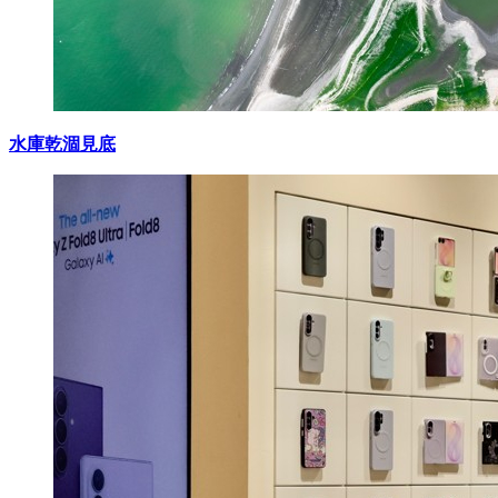
水庫乾涸見底