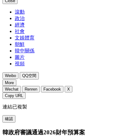
Close
滾動
政治
經濟
社會
文娛體育
朝鮮
韓中關係
圖片
視頻
Weibo
QQ空間
More
Wechat
Renren
Facebook
X
Copy URL
連結已複製
確認
韓政府審議通過2026財年預算案