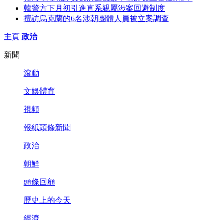
韓警方下月初引進直系親屬涉案回避制度
擅訪烏克蘭的6名涉朝團體人員被立案調查
主頁
政治
新聞
滾動
文娛體育
視頻
報紙頭條新聞
政治
朝鮮
頭條回顧
歷史上的今天
經濟