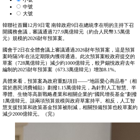
中號
大號
韓聯社首爾12月9日電 南韓政府9日在總統李在明的主持下召
開國務會議，審議通過727.9萬億韓元（約合人民幣3.5萬億
元）規模的2026財年預算案。
國會于2日在全體會議上審議通過2026財年預算案，這是預算
案時隔5年在法定期限內獲得通過。此次預算案較政府提交的
草案（728萬億韓元）減少約1000億韓元，較尹錫悅政府去年
編制的2025財年預算案（673.3萬億韓元）增加8.1%。
具體來看，預算案為政府重點項目——“地區愛心商品卷”（相
當於惠民消費補貼）劃撥1.15萬億韓元，為針對人工智慧、半
導體、生物等高新戰略產業和相關企業的“國民增長基金”劃撥
1萬億韓元。該兩項預算規模與政府草案持平。相反，人工智
慧支援預算和政策基金預算被削減，相關預備預算也較草案約
減少2000億韓元。（完）