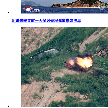
朝媒未報道前一天發射短程彈道導彈消息