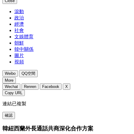
Close
滾動
政治
經濟
社會
文娛體育
朝鮮
韓中關係
圖片
視頻
Weibo
QQ空間
More
Wechat
Renren
Facebook
X
Copy URL
連結已複製
確認
韓紐西蘭外長通話共商深化合作方案