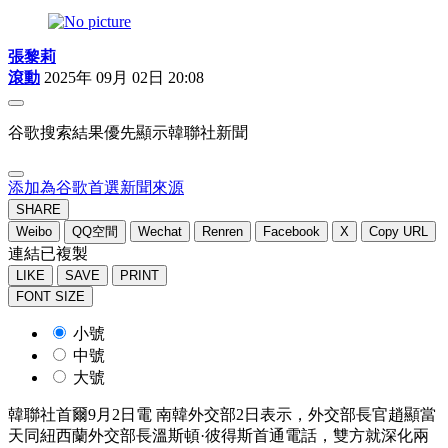
張黎莉
滾動
2025年 09月 02日 20:08
谷歌搜索結果優先顯示韓聯社新聞
添加為谷歌首選新聞來源
SHARE
Weibo
QQ空間
Wechat
Renren
Facebook
X
Copy URL
連結已複製
LIKE
SAVE
PRINT
FONT SIZE
小號
中號
大號
韓聯社首爾9月2日電 南韓外交部2日表示，外交部長官趙顯當
天同紐西蘭外交部長溫斯頓·彼得斯首通電話，雙方就深化兩