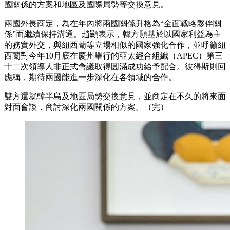
國關係的方案和地區及國際局勢等交換意見。
兩國外長商定，為在年內將兩國關係升格為“全面戰略夥伴關
係”而繼續保持溝通。趙顯表示，韓方願基於以國家利益為主
的務實外交，與紐西蘭等立場相似的國家強化合作，並呼籲紐
西蘭對今年10月底在慶州舉行的亞太經合組織（APEC）第三
十二次領導人非正式會議取得圓滿成功給予配合。彼得斯則回
應稱，期待兩國能進一步深化在各領域的合作。
雙方還就韓半島及地區局勢交換意見，並商定在不久的將來面
對面會談，商討深化兩國關係的方案。（完）