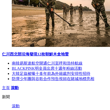
仁川西北部沿海發現12枚朝鮮木盒地雷
南韓易斯達航空開通仁川至呼和浩特航線
BLACKPINK明全員出席十週年粉絲活動
大韓足協被曝十多年前為外籍裁判安排性招待
防彈少年團與谷歌合作預告視頻在賭城地標亮相
主頁
滾動
新聞
滾動