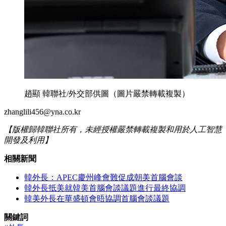
趙顯 韓聯社/外交部供圖（圖片嚴禁轉載複製）
zhanglili456@yna.co.kr
【版權歸韓聯社所有，未經授權嚴禁轉載複製和用於人工智慧
開發及利用】
相關新聞
韓外長：APEC慶州峰會難促成朝美首腦會談
韓外長抵美就韓美首腦會談議題進行最終協調
韓美外長在華盛頓會晤協調首腦會談議題
關鍵詞