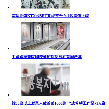
南韓高鐵KTX和SRT實現整合 9月起票價下調
中國國家畫院國際藝術對話展在首爾啟幕
韓55歲以上就業人數首破1000萬 七成希望工作至73.6歲