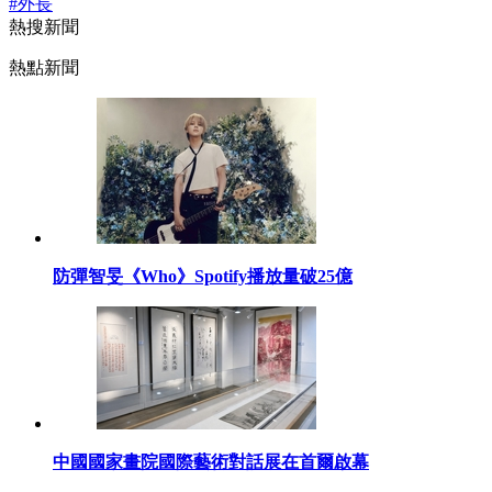
#外長
熱搜新聞
熱點新聞
防彈智旻《Who》Spotify播放量破25億
中國國家畫院國際藝術對話展在首爾啟幕