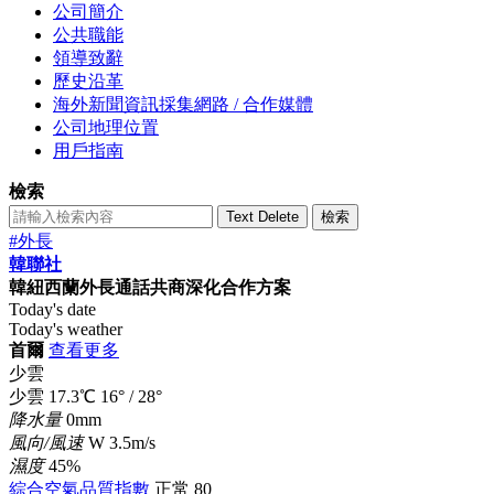
公司簡介
公共職能
領導致辭
歷史沿革
海外新聞資訊採集網路 / 合作媒體
公司地理位置
用戶指南
檢索
Text Delete
檢索
#外長
韓聯社
韓紐西蘭外長通話共商深化合作方案
Today's date
Today's weather
首爾
查看更多
少雲
少雲
17.3
℃
16°
/
28°
降水量
0mm
風向/風速
W 3.5m/s
濕度
45%
綜合空氣品質指數
正常
80