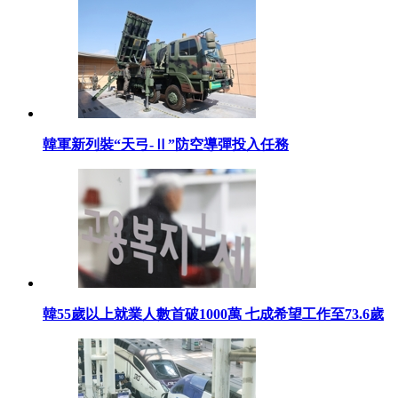
韓軍新列裝“天弓-Ⅱ”防空導彈投入任務
韓55歲以上就業人數首破1000萬 七成希望工作至73.6歲