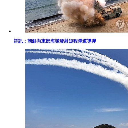
詳訊：朝鮮向東部海域發射短程彈道導彈