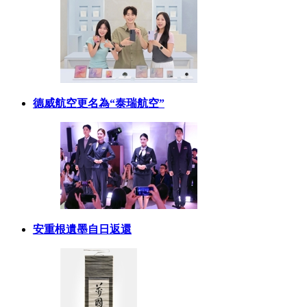
德威航空更名為“泰瑞航空”
安重根遺墨自日返還