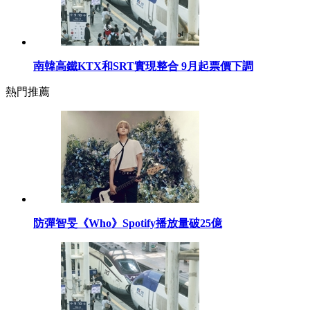
南韓高鐵KTX和SRT實現整合 9月起票價下調
熱門推薦
防彈智旻《Who》Spotify播放量破25億