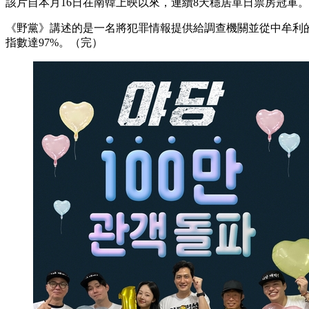
該片自本月16日在南韓上映以來，連續8天穩居單日票房冠軍。
《野黨》講述的是一名將犯罪情報提供給調查機關並從中牟利的
指數達97%。（完）