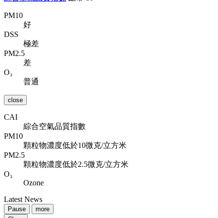
PM10
好
DSS
極差
PM2.5
差
O₃
普通
close
CAI
綜合空氣品質指數
PM10
顆粒物濃度低於10微克/立方米
PM2.5
顆粒物濃度低於2.5微克/立方米
O₃
Ozone
Latest News
Pause
more