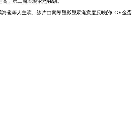
續走高，第二周表現依然強勁。
樸海俊等人主演。該片由實際觀影觀眾滿意度反映的CGV金蛋