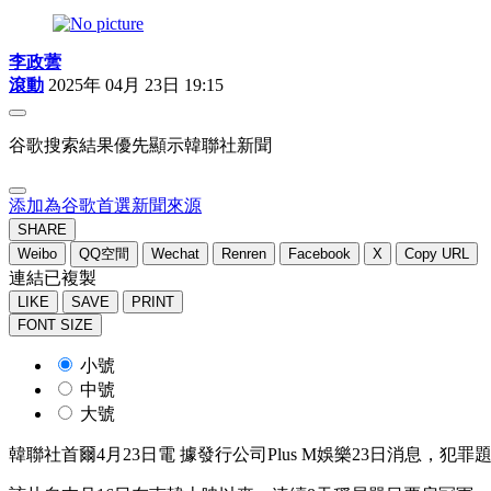
李政蕓
滾動
2025年 04月 23日 19:15
谷歌搜索結果優先顯示韓聯社新聞
添加為谷歌首選新聞來源
SHARE
Weibo
QQ空間
Wechat
Renren
Facebook
X
Copy URL
連結已複製
LIKE
SAVE
PRINT
FONT SIZE
小號
中號
大號
韓聯社首爾4月23日電 據發行公司Plus M娛樂23日消息，犯罪題