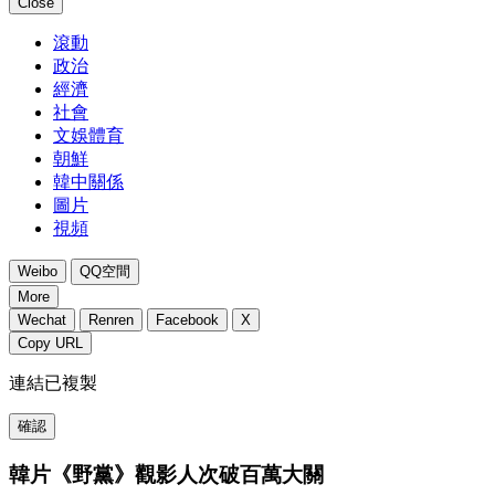
Close
滾動
政治
經濟
社會
文娛體育
朝鮮
韓中關係
圖片
視頻
Weibo
QQ空間
More
Wechat
Renren
Facebook
X
Copy URL
連結已複製
確認
韓片《野黨》觀影人次破百萬大關