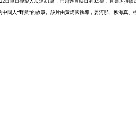
22日單日觀影人次達9.1萬，已超過首映日的8.5萬，且票房持
中間人“野黨”的故事。該片由黃炳國執導，姜河那、柳海真、