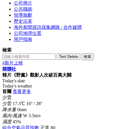
公司簡介
公共職能
領導致辭
歷史沿革
海外新聞資訊採集網路 / 合作媒體
公司地理位置
用戶指南
檢索
Text Delete
檢索
#新片上映
韓聯社
韓片《野黨》觀影人次破百萬大關
Today's date
Today's weather
首爾
查看更多
少雲
少雲
17.3
℃
16°
/
28°
降水量
0mm
風向/風速
W 3.5m/s
濕度
45%
綜合空氣品質指數
正常
80