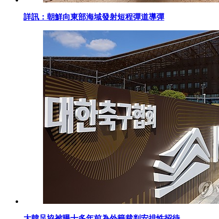
詳訊：朝鮮向東部海域發射短程彈道導彈
大韓足協被曝十多年前為外籍裁判安排性招待