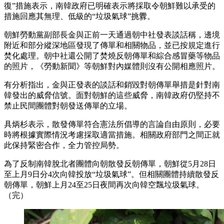
復”措施表示，南韓政府已明確表示將採取令朝鮮難以承受的
措施回應其無理、低級的“垃圾氣球”挑釁。
朝鮮勞動黨副部長金與正前一天通過朝中社發表談話稱，邊境
附近和部分縱深地區發現了傳單和相關物品，並已按規定進行
焚化處理。朝中社還公開了焚燒反朝傳單和綜合感冒藥等物品
的照片，《勞動新聞》等朝鮮對內媒體則沒有公開相應照片。
有分析指出，金與正發表的談話和銷毀對朝傳單舉措是針對南
韓發出的威脅信號。面對朝鮮的這些威脅，南韓政府仍堅持不
禁止民間團體對朝發送傳單的立場。
具炳杉表示，散發傳單符合憲法所倡導的言論自由原則，必要
時將根據實際情況考慮採取適當措施。相關政府部門之間正就
此保持緊密合作，全力管控局勢。
為了反制南韓脫北者團體向朝散發反朝傳單，朝鮮從5月28日
至上月9日分4次向韓投放“垃圾氣球”。但相關團體持續散發反
朝傳單，朝鮮上月24至25日夜間再次向韓空飄垃圾氣球。
（完）