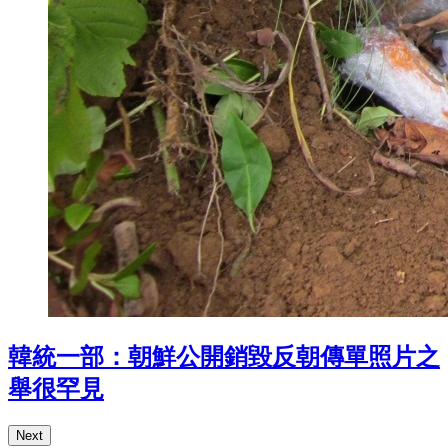
韓統一部：朝鮮公開銷毀反朝傳單照片之
舉很罕見
Next