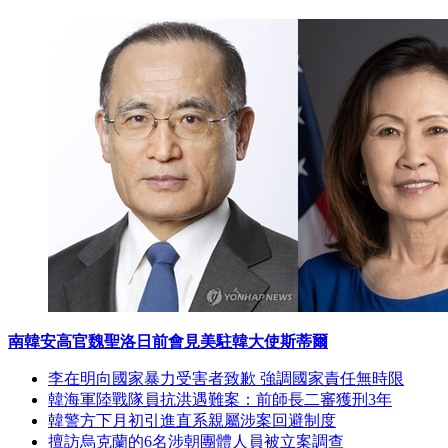
南韓安高官魏聖洛日前會見美駐韓大使斯蒂爾
李在明向國家暴力受害者致歉 強調國家責任無時限
韓海軍陸戰隊員抗洪遇難案：前師長二審獲刑3年
韓警方下月初引進直系親屬涉案回避制度
擅訪烏克蘭的6名涉朝團體人員被立案調查