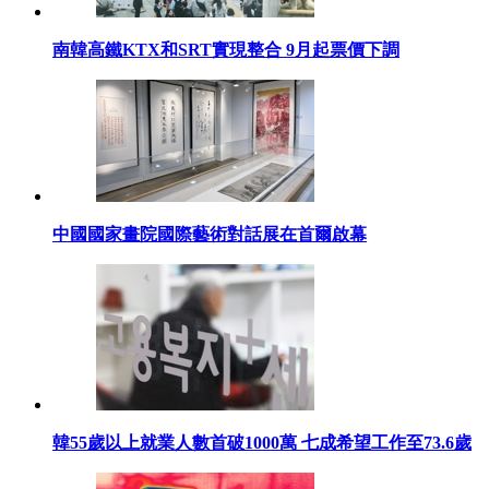
南韓高鐵KTX和SRT實現整合 9月起票價下調
中國國家畫院國際藝術對話展在首爾啟幕
韓55歲以上就業人數首破1000萬 七成希望工作至73.6歲