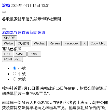
滾動
2024年 07月 15日 15:51
谷歌搜索結果優先顯示韓聯社新聞
添加為谷歌首選新聞來源
SHARE
Weibo
QQ空間
Wechat
Renren
Facebook
X
Copy URL
連結已複製
LIKE
SAVE
PRINT
FONT SIZE
小號
中號
大號
韓聯社首爾7月15日電 南韓政府15日評價稱，朝媒公開銷毀反
朝傳單照片一事“極為罕見”。
南韓統一部發言人具炳杉當天在例行記者會上表示，朝鮮公開
焚燒南韓空飄傳單場面之舉極為罕見。他還就朝鮮預告的“報