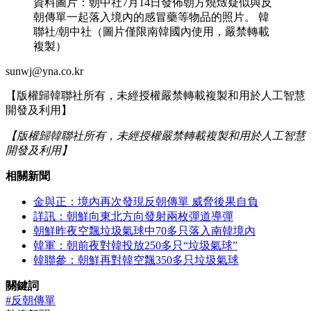
資料圖片：朝中社7月14日發佈朝方燒燬疑似與反
朝傳單一起落入境內的感冒藥等物品的照片。 韓
聯社/朝中社（圖片僅限南韓國內使用，嚴禁轉載
複製）
sunwj@yna.co.kr
【版權歸韓聯社所有，未經授權嚴禁轉載複製和用於人工智慧
開發及利用】
【版權歸韓聯社所有，未經授權嚴禁轉載複製和用於人工智慧
開發及利用】
相關新聞
金與正：境內再次發現反朝傳單 威脅後果自負
詳訊：朝鮮向東北方向發射兩枚彈道導彈
朝鮮昨夜空飄垃圾氣球中70多只落入南韓境內
韓軍：朝前夜對韓投放250多只“垃圾氣球”
韓聯參：朝鮮再對韓空飄350多只垃圾氣球
關鍵詞
#反朝傳單