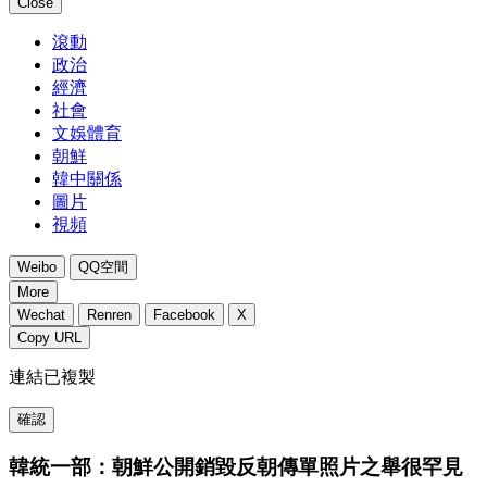
Close
滾動
政治
經濟
社會
文娛體育
朝鮮
韓中關係
圖片
視頻
Weibo
QQ空間
More
Wechat
Renren
Facebook
X
Copy URL
連結已複製
確認
韓統一部：朝鮮公開銷毀反朝傳單照片之舉很罕見