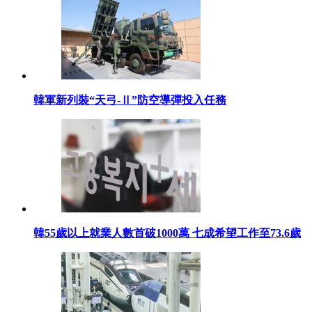
韓軍新列裝“天弓-Ⅱ”防空導彈投入任務
韓55歲以上就業人數首破1000萬 七成希望工作至73.6歲