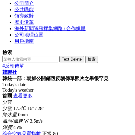
公司簡介
公共職能
領導致辭
歷史沿革
海外新聞資訊採集網路 / 合作媒體
公司地理位置
用戶指南
檢索
Text Delete
檢索
#反朝傳單
韓聯社
韓統一部：朝鮮公開銷毀反朝傳單照片之舉很罕見
Today's date
Today's weather
首爾
查看更多
少雲
少雲
17.3
℃
16°
/
28°
降水量
0mm
風向/風速
W 3.5m/s
濕度
45%
綜合空氣品質指數
正常
80