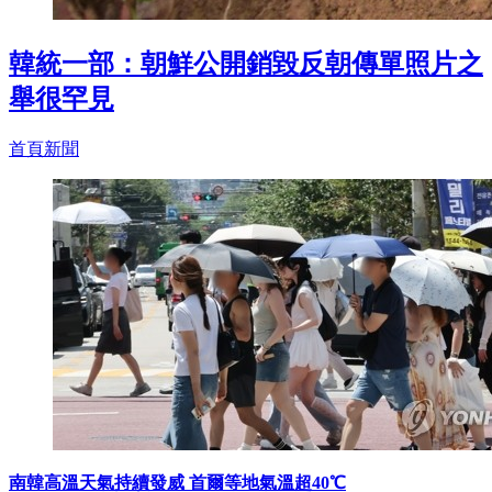
韓統一部：朝鮮公開銷毀反朝傳單照片之
舉很罕見
首頁新聞
南韓高溫天氣持續發威 首爾等地氣溫超40℃