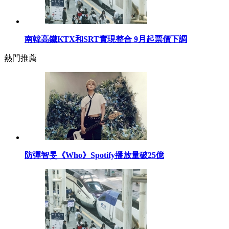
南韓高鐵KTX和SRT實現整合 9月起票價下調
熱門推薦
防彈智旻《Who》Spotify播放量破25億