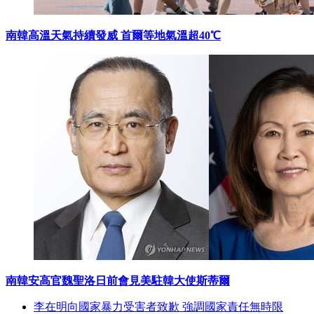
南韓高溫天氣持續發威 首爾等地氣溫超40℃
南韓安高官魏聖洛日前會見美駐韓大使斯蒂爾
李在明向國家暴力受害者致歉 強調國家責任無時限