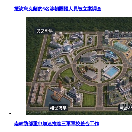
擅訪烏克蘭的6名涉朝團體人員被立案調查
南韓防部重申加速推進三軍軍校整合工作