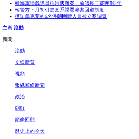
韓海軍陸戰隊員抗洪遇難案：前師長二審獲刑3年
韓警方下月初引進直系親屬涉案回避制度
擅訪烏克蘭的6名涉朝團體人員被立案調查
主頁
滾動
新聞
滾動
文娛體育
視頻
報紙頭條新聞
政治
朝鮮
頭條回顧
歷史上的今天