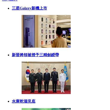
三星Galaxy新機上市
新晉將領被授予三精劍綬帶
水庫乾涸見底