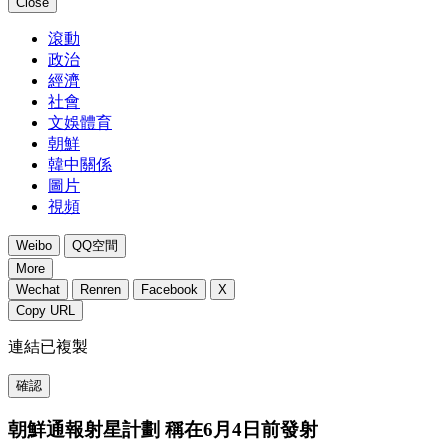
Close
滾動
政治
經濟
社會
文娛體育
朝鮮
韓中關係
圖片
視頻
Weibo
QQ空間
More
Wechat
Renren
Facebook
X
Copy URL
連結已複製
確認
朝鮮通報射星計劃 稱在6月4日前發射