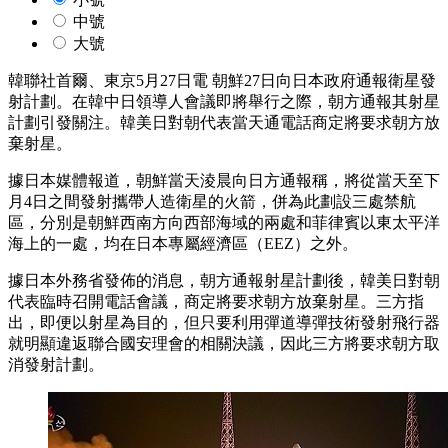
中號
大號
韓聯社首爾、東京5月27日電 朝鮮27日向日本政府通報衛星發
射計劃。在韓中日領導人會議即將舉行之際，朝方通報其射星
計劃引發關注。韓美日對朝代表當天通電話商定將要求朝方放
棄射星。
據日本媒體報道，朝鮮當天淩晨向日方通報稱，將從當天至下
月4日之間發射攜帶人造衛星的火箭，併為此劃設三處禁航
區，分別是朝鮮西南方向西部海域的兩處和菲律賓以東太平洋
海上的一處，均在日本專屬經濟區（EEZ）之外。
據日本外務省發佈的消息，朝方通報射星計劃後，韓美日對朝
代表臨時召開電話會議，商定將要求朝方放棄射星。三方指
出，即便以射星為目的，但只要利用彈道導彈技術發射飛行器
就明顯違返聯合國安理會的相關決議，因此三方將要求朝方取
消發射計劃。