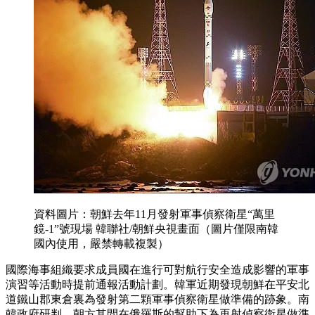
資料圖片：朝鮮去年11月發射軍事偵察衛星“萬里
鏡-1”號現場 韓聯社/朝鮮央視畫面（圖片僅限南韓
國內使用，嚴禁轉載複製）
國際海事組織要求成員國在進行可對航行安全造成影響的軍事
演習等活動時提前通報活動計劃。韓軍近期發現朝鮮在平安北
道鐵山郡東倉裏為發射第二顆軍事偵察衛星做準備的跡象。南
韓政府研判，朝方其間在俄羅斯的幫助下為再射偵察衛星做準