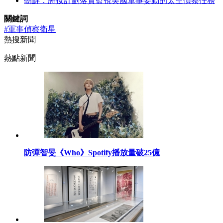
朝鮮：將按計劃落實監視美國軍事妄動的太空偵察任務
關鍵詞
#軍事偵察衛星
熱搜新聞
熱點新聞
防彈智旻《Who》Spotify播放量破25億