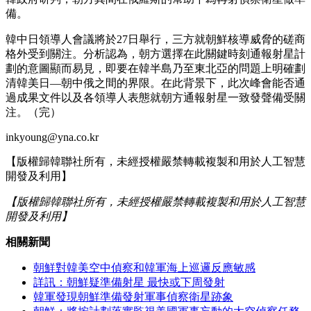
備。
韓中日領導人會議將於27日舉行，三方就朝鮮核導威脅的磋商
格外受到關注。分析認為，朝方選擇在此關鍵時刻通報射星計
劃的意圖顯而易見，即要在韓半島乃至東北亞的問題上明確劃
清韓美日—朝中俄之間的界限。在此背景下，此次峰會能否通
過成果文件以及各領導人表態就朝方通報射星一致發聲備受關
注。（完）
inkyoung@yna.co.kr
【版權歸韓聯社所有，未經授權嚴禁轉載複製和用於人工智慧
開發及利用】
【版權歸韓聯社所有，未經授權嚴禁轉載複製和用於人工智慧
開發及利用】
相關新聞
朝鮮對韓美空中偵察和韓軍海上巡邏反應敏感
詳訊：朝鮮疑準備射星 最快或下周發射
韓軍發現朝鮮準備發射軍事偵察衛星跡象