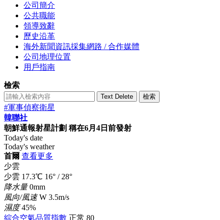
公司簡介
公共職能
領導致辭
歷史沿革
海外新聞資訊採集網路 / 合作媒體
公司地理位置
用戶指南
檢索
Text Delete
檢索
#軍事偵察衛星
韓聯社
朝鮮通報射星計劃 稱在6月4日前發射
Today's date
Today's weather
首爾
查看更多
少雲
少雲
17.3
℃
16°
/
28°
降水量
0mm
風向/風速
W 3.5m/s
濕度
45%
綜合空氣品質指數
正常
80