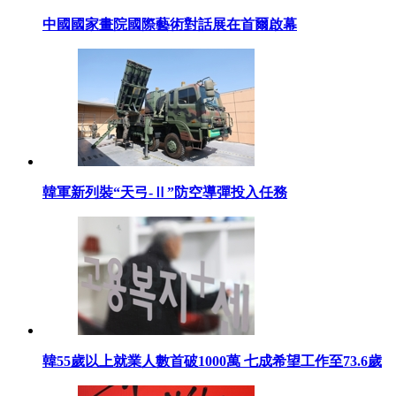
中國國家畫院國際藝術對話展在首爾啟幕
韓軍新列裝“天弓-Ⅱ”防空導彈投入任務
韓55歲以上就業人數首破1000萬 七成希望工作至73.6歲