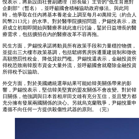
悅表示，將新設由社會副總理（部長級）主管的“低生育應對
企劃部”（暫名），並呼籲國會積極協助政府修法。與此同
時，他爭取在任內將基本養老金上調至每月40萬韓元（約合人
民幣2113元）的水準。對於醫學院擴招問題，尹錫悅表示，政
府成立初期即開始與醫療界就此進行討論，鋻於日益增長的醫
療需求，包括擴招在內的醫療改革不容再拖。
民生方面，尹錫悅承諾將動員所有政策手段和力量穩控物價，
並提出三大樓市政策基調，包括鬆綁舊房拆遷重建規制和徵收
高額懲罰性稅金、降低貸款門檻。尹錫悅還表示，金融投資所
得稅恐致南韓股市資金大量外流，並呼籲國會就廢除金融投資
所得稅予以協助。
外交方面，對於美國總統選舉結果可能給韓美關係帶來的影
響，尹錫悅表示，堅信韓美堅實的盟友關係不會改變。對於韓
日關係，他強調與日本首相岸田文雄有充分互信，並且雙方都
充分擁有發展兩國關係的決心。另就烏克蘭戰爭，尹錫悅重申
遵循不向任何一方提供殺傷性武器的原則。（完）