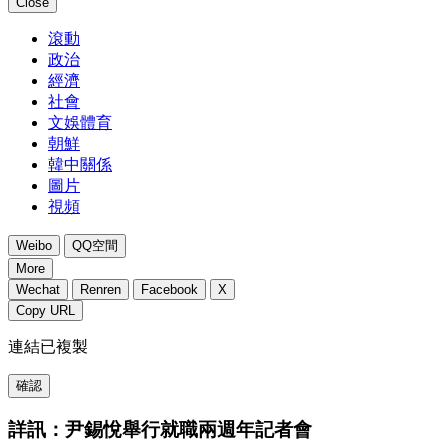
Close
滾動
政治
經濟
社會
文娛體育
朝鮮
韓中關係
圖片
視頻
Weibo
QQ空間
More
Wechat
Renren
Facebook
X
Copy URL
連結已複製
確認
詳訊：尹錫悅舉行就職兩週年記者會