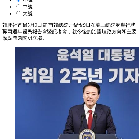
中號
大號
韓聯社首爾5月9日電 南韓總統尹錫悅9日在龍山總統府舉行就
職兩週年國民報告會暨記者會，就今後的治國理政方向和主要
熱點問題闡明立場。