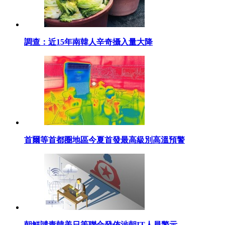
調查：近15年南韓人辛奇攝入量大降
首爾等首都圈地區今夏首發最高級別高溫預警
朝鮮譴責韓美日等聯合發佈涉朝IT人員警示