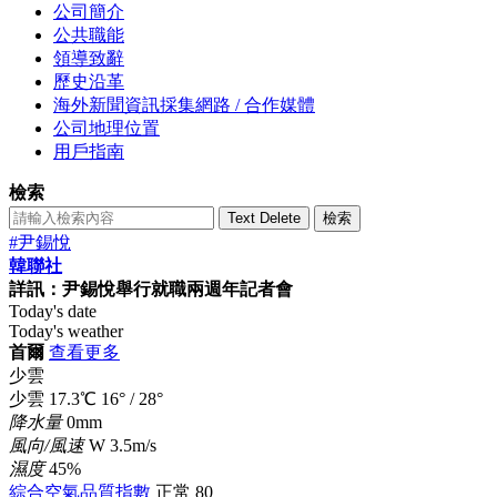
公司簡介
公共職能
領導致辭
歷史沿革
海外新聞資訊採集網路 / 合作媒體
公司地理位置
用戶指南
檢索
Text Delete
檢索
#尹錫悅
韓聯社
詳訊：尹錫悅舉行就職兩週年記者會
Today's date
Today's weather
首爾
查看更多
少雲
少雲
17.3
℃
16°
/
28°
降水量
0mm
風向/風速
W 3.5m/s
濕度
45%
綜合空氣品質指數
正常
80