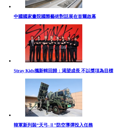
中國國家畫院國際藝術對話展在首爾啟幕
Stray Kids攜新輯回歸：渴望成長 不以獎項為目標
韓軍新列裝“天弓-Ⅱ”防空導彈投入任務