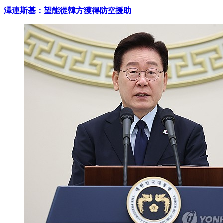
澤連斯基：望能從韓方獲得防空援助