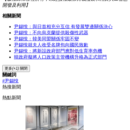
開發及利用】
相關新聞
尹錫悅：與日首相充分互信 有發展雙邊關係決心
尹錫悅：不向烏克蘭提供殺傷性武器
尹錫悅：韓美同盟關係牢固不變
尹錫悅就夫人收受名牌包向國民致歉
尹錫悅：將新設政府部門應對低生育率危機
韓政府擬將人口政策主管機構升格為正式部門
更多
(+1)
關閉
關鍵詞
#尹錫悅
熱搜新聞
熱點新聞