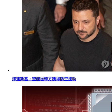
澤連斯基：望能從韓方獲得防空援助