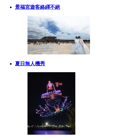
景福宮遊客絡繹不絕
夏日無人機秀