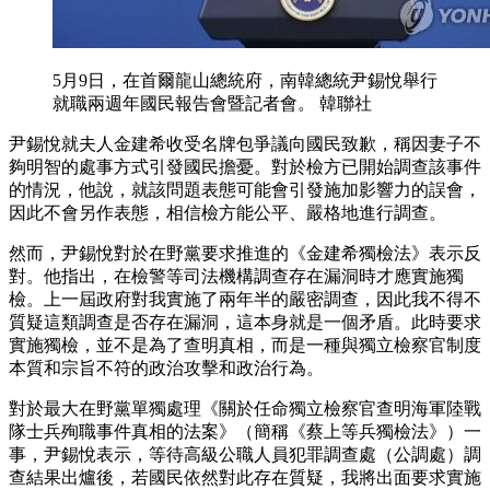
5月9日，在首爾龍山總統府，南韓總統尹錫悅舉行
就職兩週年國民報告會暨記者會。 韓聯社
尹錫悅就夫人金建希收受名牌包爭議向國民致歉，稱因妻子不
夠明智的處事方式引發國民擔憂。對於檢方已開始調查該事件
的情況，他說，就該問題表態可能會引發施加影響力的誤會，
因此不會另作表態，相信檢方能公平、嚴格地進行調查。
然而，尹錫悅對於在野黨要求推進的《金建希獨檢法》表示反
對。他指出，在檢警等司法機構調查存在漏洞時才應實施獨
檢。上一屆政府對我實施了兩年半的嚴密調查，因此我不得不
質疑這類調查是否存在漏洞，這本身就是一個矛盾。此時要求
實施獨檢，並不是為了查明真相，而是一種與獨立檢察官制度
本質和宗旨不符的政治攻擊和政治行為。
對於最大在野黨單獨處理《關於任命獨立檢察官查明海軍陸戰
隊士兵殉職事件真相的法案》（簡稱《蔡上等兵獨檢法》）一
事，尹錫悅表示，等待高級公職人員犯罪調查處（公調處）調
查結果出爐後，若國民依然對此存在質疑，我將出面要求實施