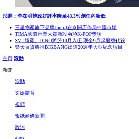
民調：李在明施政好評率降至43.3%創任內新低
三星物產旗下品牌Juun.J在京開店佈局中國市場
TIMA國際音樂大賞新設兩項K-POP獎項
SVT勝寬、DINO將於10月入伍 珉奎9月起服替代役
樂天百貨將推BIGBANG出道20週年大型紀念項目
主頁
滾動
新聞
滾動
文娛體育
視頻
報紙頭條新聞
政治
朝鮮