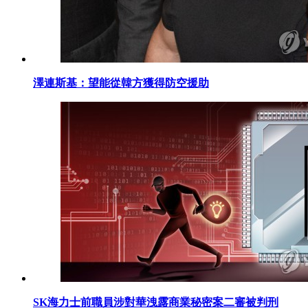
澤連斯基：望能從韓方獲得防空援助
SK海力士前職員涉對華洩露商業秘密案二審被判刑