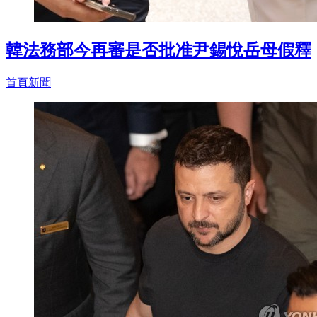
韓法務部今再審是否批准尹錫悅岳母假釋
首頁新聞