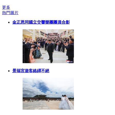
更多
熱門圖片
金正恩同國立交響樂團團員合影
景福宮遊客絡繹不絕