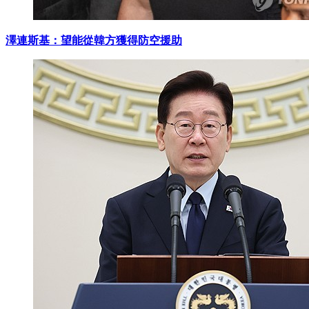
澤連斯基：望能從韓方獲得防空援助