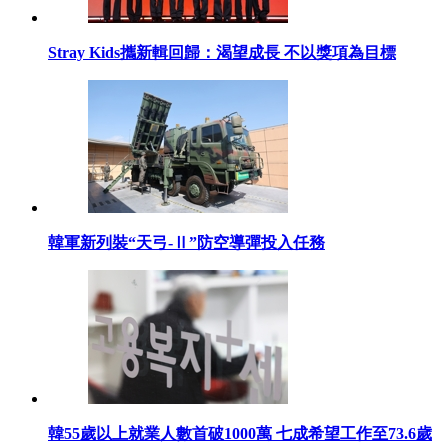
Stray Kids攜新輯回歸：渴望成長 不以獎項為目標
韓軍新列裝“天弓-Ⅱ”防空導彈投入任務
韓55歲以上就業人數首破1000萬 七成希望工作至73.6歲