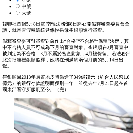
中號
大號
韓聯社首爾5月8日電 南韓法務部8日將召開假釋審查委員會會
議，就是否假釋總統尹錫悅岳母崔銀順進行審查。
假釋審查委可對審查對象作出“合格”“不合格”“保留”決定，其
中不合格人員不可成為下月的審查對象。崔銀順在2月審查中
被判定為不合格，3月不屬於審查對象，4月被保留。若法務部
此次批准崔銀順假釋，她將在刑滿約兩個月前的5月14日出
獄。
崔銀順因2013年購置地皮時偽造了349億韓元（約合人民幣1.8
億元）的銀行存款證明而獲刑一年，並從去年7月21日起在首
爾東部看守所服刑至今。（完）