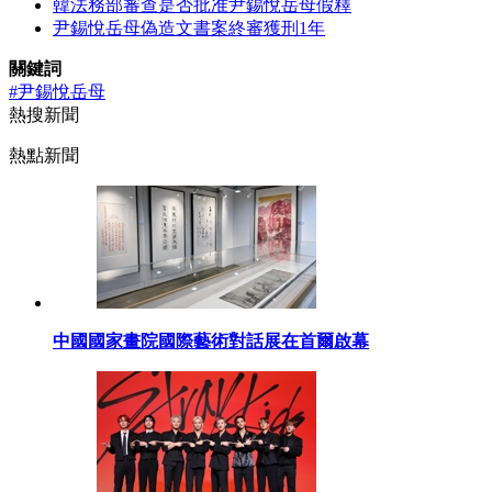
韓法務部審查是否批准尹錫悅岳母假釋
尹錫悅岳母偽造文書案終審獲刑1年
關鍵詞
#尹錫悅岳母
熱搜新聞
熱點新聞
中國國家畫院國際藝術對話展在首爾啟幕