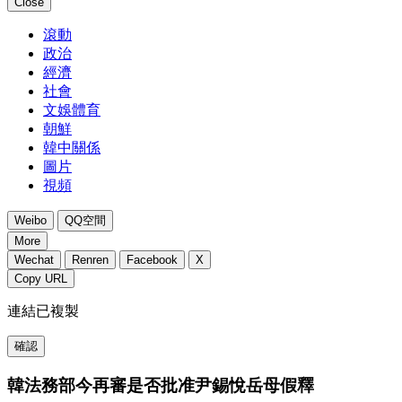
Close
滾動
政治
經濟
社會
文娛體育
朝鮮
韓中關係
圖片
視頻
Weibo
QQ空間
More
Wechat
Renren
Facebook
X
Copy URL
連結已複製
確認
韓法務部今再審是否批准尹錫悅岳母假釋