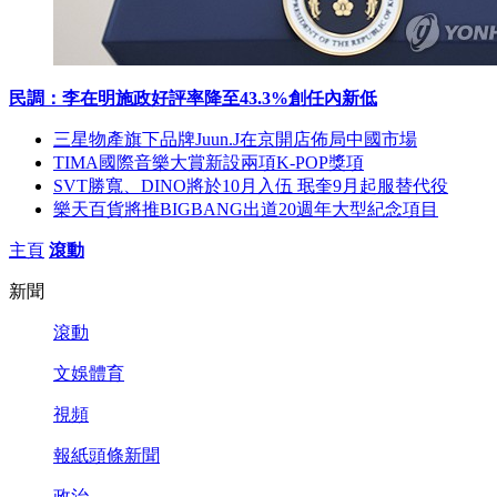
民調：李在明施政好評率降至43.3%創任內新低
三星物產旗下品牌Juun.J在京開店佈局中國市場
TIMA國際音樂大賞新設兩項K-POP獎項
SVT勝寬、DINO將於10月入伍 珉奎9月起服替代役
樂天百貨將推BIGBANG出道20週年大型紀念項目
主頁
滾動
新聞
滾動
文娛體育
視頻
報紙頭條新聞
政治