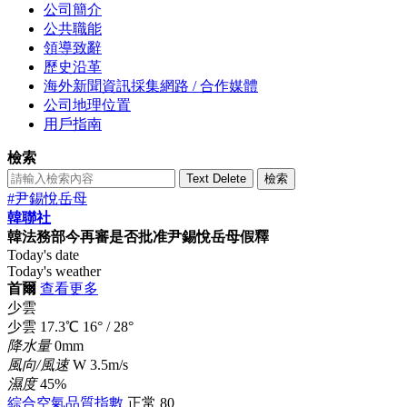
公司簡介
公共職能
領導致辭
歷史沿革
海外新聞資訊採集網路 / 合作媒體
公司地理位置
用戶指南
檢索
Text Delete
檢索
#尹錫悅岳母
韓聯社
韓法務部今再審是否批准尹錫悅岳母假釋
Today's date
Today's weather
首爾
查看更多
少雲
少雲
17.3
℃
16°
/
28°
降水量
0mm
風向/風速
W 3.5m/s
濕度
45%
綜合空氣品質指數
正常
80