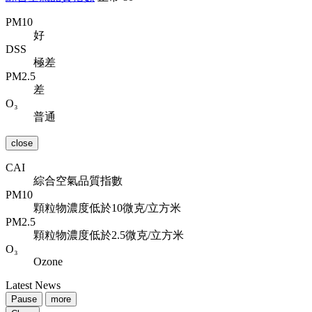
PM10
好
DSS
極差
PM2.5
差
O₃
普通
close
CAI
綜合空氣品質指數
PM10
顆粒物濃度低於10微克/立方米
PM2.5
顆粒物濃度低於2.5微克/立方米
O₃
Ozone
Latest News
Pause
more