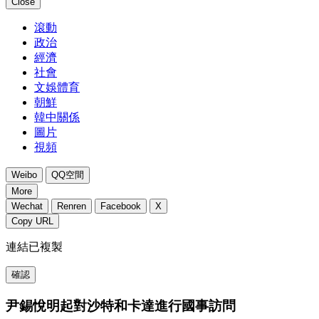
Close
滾動
政治
經濟
社會
文娛體育
朝鮮
韓中關係
圖片
視頻
Weibo
QQ空間
More
Wechat
Renren
Facebook
X
Copy URL
連結已複製
確認
尹錫悅明起對沙特和卡達進行國事訪問