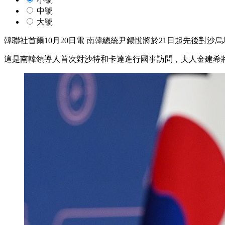
中號
大號
韓聯社首爾10月20日電 南韓總統尹錫悅將於21日起先後對沙
這是南韓領導人首次對沙特和卡達進行國事訪問，夫人金建希