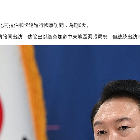
烏地阿拉伯和卡達進行國事訪問，為期6天。
將陪同出訪。儘管巴以衝突加劇中東地區緊張局勢，但總統出訪