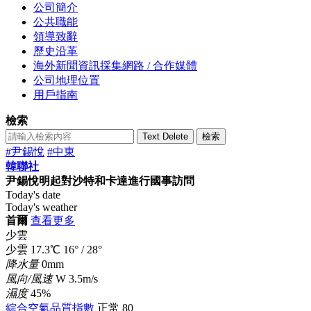
公司簡介
公共職能
領導致辭
歷史沿革
海外新聞資訊採集網路 / 合作媒體
公司地理位置
用戶指南
檢索
Text Delete
檢索
#尹錫悅
#中東
韓聯社
尹錫悅明起對沙特和卡達進行國事訪問
Today's date
Today's weather
首爾
查看更多
少雲
少雲
17.3
℃
16°
/
28°
降水量
0mm
風向/風速
W 3.5m/s
濕度
45%
綜合空氣品質指數
正常
80