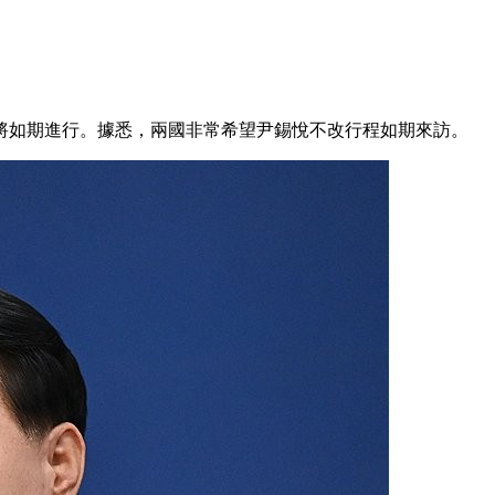
將如期進行。據悉，兩國非常希望尹錫悅不改行程如期來訪。