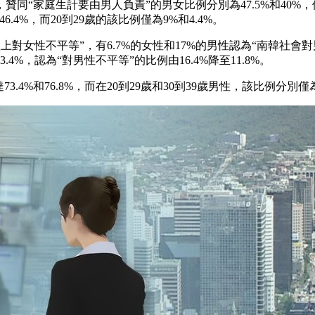
“家庭生計要由男人負責”的男女比例分別為47.5%和40%，但在2
.4%，而20到29歲的該比例僅為9%和4.4%。
體上對女性不平等”，有6.7%的女性和17%的男性認為“南韓社會對
.4%，認為“對男性不平等”的比例由16.4%降至11.8%。
.4%和76.8%，而在20到29歲和30到39歲男性，該比例分別僅為2