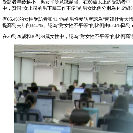
受訪者年齡越小，男女平等意識越強。在60歲以上的受訪者中，贊同
中，贊同“女上司的男下屬工作不便”的男女比例分別為44.6%和46
有65.4%的女性受訪者和41.4%的男性受訪者認為“南韓社會大
提高到去年的34.7%。認為“對女性不平等”的比例由62.6%降到53
在20到29歲和30到39歲女性中，認為“對女性不平等”的比例高達73