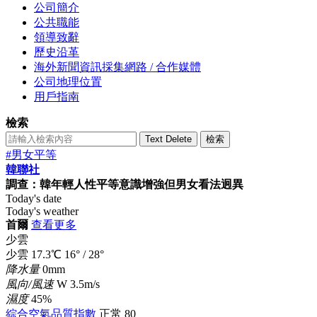
公司簡介
公共職能
領導致辭
歷史沿革
海外新聞資訊採集網路 / 合作媒體
公司地理位置
用戶指南
檢索
Text Delete
檢索
#男女平等
韓聯社
調查：韓年輕人性平等意識增強但男女看法迥異
Today's date
Today's weather
首爾
查看更多
少雲
少雲
17.3
℃
16°
/
28°
降水量
0mm
風向/風速
W 3.5m/s
濕度
45%
綜合空氣品質指數
正常
80