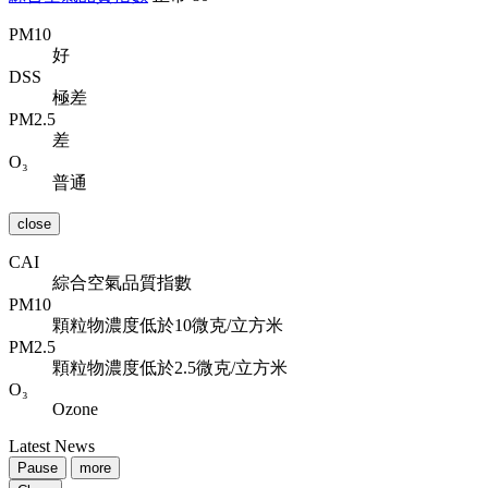
PM10
好
DSS
極差
PM2.5
差
O₃
普通
close
CAI
綜合空氣品質指數
PM10
顆粒物濃度低於10微克/立方米
PM2.5
顆粒物濃度低於2.5微克/立方米
O₃
Ozone
Latest News
Pause
more