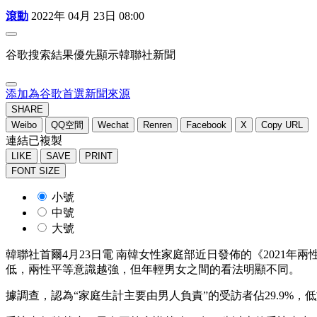
滾動
2022年 04月 23日 08:00
谷歌搜索結果優先顯示韓聯社新聞
添加為谷歌首選新聞來源
SHARE
Weibo
QQ空間
Wechat
Renren
Facebook
X
Copy URL
連結已複製
LIKE
SAVE
PRINT
FONT SIZE
小號
中號
大號
韓聯社首爾4月23日電 南韓女性家庭部近日發佈的《2021年兩
低，兩性平等意識越強，但年輕男女之間的看法明顯不同。
據調查，認為“家庭生計主要由男人負責”的受訪者佔29.9%，低於