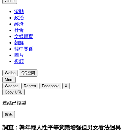
Close
滾動
政治
經濟
社會
文娛體育
朝鮮
韓中關係
圖片
視頻
Weibo
QQ空間
More
Wechat
Renren
Facebook
X
Copy URL
連結已複製
確認
調查：韓年輕人性平等意識增強但男女看法迥異