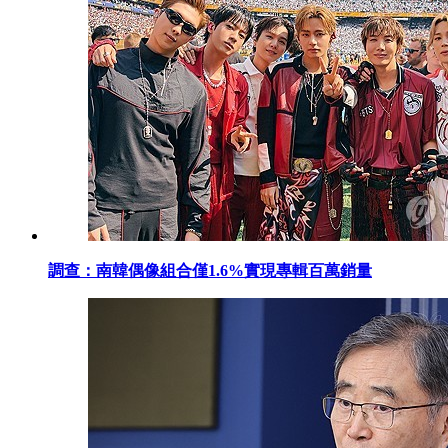
調查：南韓偶像組合僅1.6%實現專輯百萬銷量