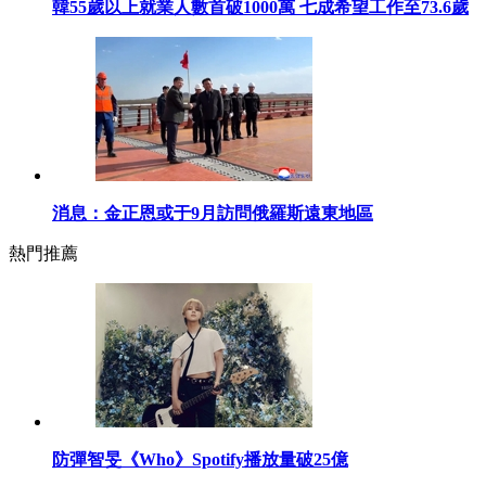
韓55歲以上就業人數首破1000萬 七成希望工作至73.6歲
消息：金正恩或于9月訪問俄羅斯遠東地區
熱門推薦
防彈智旻《Who》Spotify播放量破25億