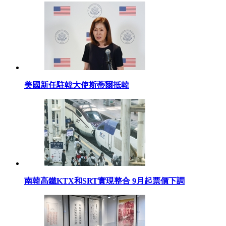
美國新任駐韓大使斯蒂爾抵韓
南韓高鐵KTX和SRT實現整合 9月起票價下調