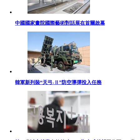
中國國家畫院國際藝術對話展在首爾啟幕
韓軍新列裝“天弓-Ⅱ”防空導彈投入任務