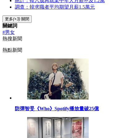
統計：韓六成再就業中年人月薪不及1.2萬
調查：韓求職者平均期望月薪1.5萬元
更多
(+3)
關閉
關鍵詞
#男女
熱搜新聞
熱點新聞
防彈智旻《Who》Spotify播放量破25億