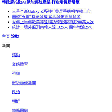
韓政府推動AI賦能傳統產業 打造增長新引擎
三星全新Galaxy Z系列折疊屏手機明在韓上市
南韓“火爐”持續發威 多地發佈高溫預警
今年上半年歐美等遠端訪韓遊客突破200萬人次
統計：境外服刑南韓人達1325人 四年增逾25%
主頁
滾動
新聞
滾動
文娛體育
視頻
報紙頭條新聞
政治
朝鮮
頭條回顧