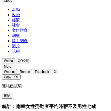
Close
滾動
政治
經濟
社會
文娛體育
朝鮮
韓中關係
圖片
視頻
Weibo
QQ空間
More
Wechat
Renren
Facebook
X
Copy URL
連結已複製
確認
統計：南韓女性勞動者平均時薪不及男性七成