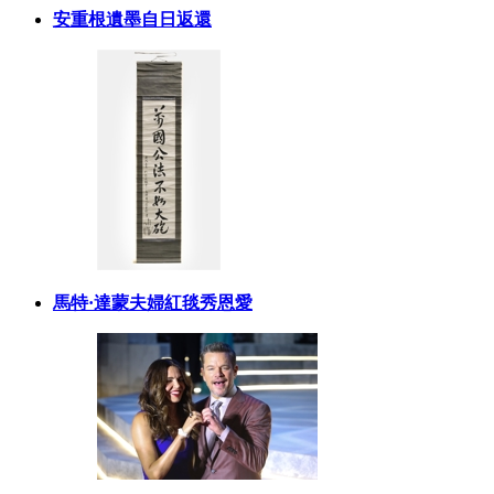
安重根遺墨自日返還
馬特·達蒙夫婦紅毯秀恩愛