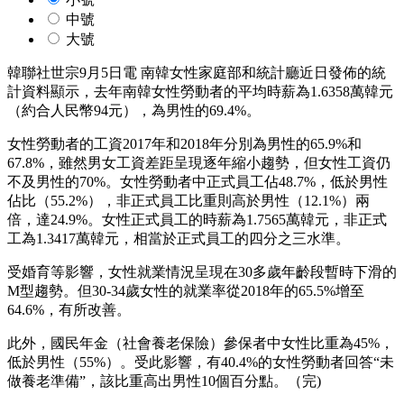
中號
大號
韓聯社世宗9月5日電 南韓女性家庭部和統計廳近日發佈的統
計資料顯示，去年南韓女性勞動者的平均時薪為1.6358萬韓元
（約合人民幣94元），為男性的69.4%。
女性勞動者的工資2017年和2018年分別為男性的65.9%和
67.8%，雖然男女工資差距呈現逐年縮小趨勢，但女性工資仍
不及男性的70%。女性勞動者中正式員工佔48.7%，低於男性
佔比（55.2%），非正式員工比重則高於男性（12.1%）兩
倍，達24.9%。女性正式員工的時薪為1.7565萬韓元，非正式
工為1.3417萬韓元，相當於正式員工的四分之三水準。
受婚育等影響，女性就業情況呈現在30多歲年齡段暫時下滑的
M型趨勢。但30-34歲女性的就業率從2018年的65.5%增至
64.6%，有所改善。
此外，國民年金（社會養老保險）參保者中女性比重為45%，
低於男性（55%）。受此影響，有40.4%的女性勞動者回答“未
做養老準備”，該比重高出男性10個百分點。（完)