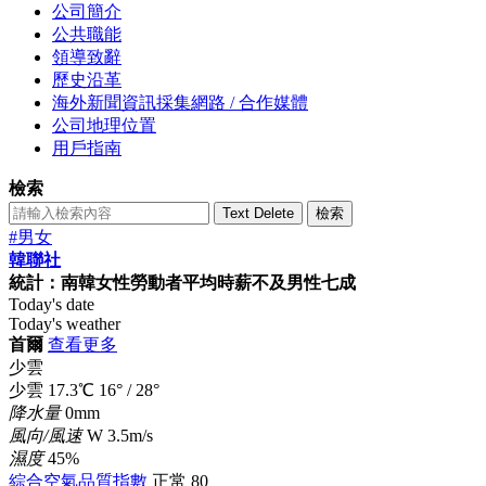
公司簡介
公共職能
領導致辭
歷史沿革
海外新聞資訊採集網路 / 合作媒體
公司地理位置
用戶指南
檢索
Text Delete
檢索
#男女
韓聯社
統計：南韓女性勞動者平均時薪不及男性七成
Today's date
Today's weather
首爾
查看更多
少雲
少雲
17.3
℃
16°
/
28°
降水量
0mm
風向/風速
W 3.5m/s
濕度
45%
綜合空氣品質指數
正常
80