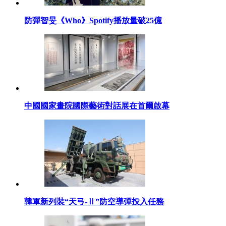
防彈智旻《Who》Spotify播放量破25億
中國國家畫院國際藝術對話展在首爾啟幕
韓軍新列裝“天弓-Ⅱ”防空導彈投入任務