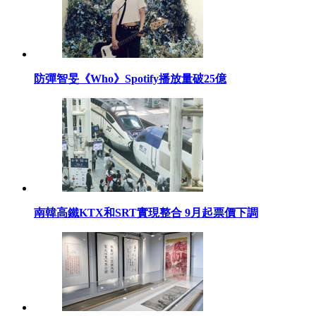
防彈智旻《Who》Spotify播放量破25億
南韓高鐵KTX和SRT實現整合 9月起票價下調