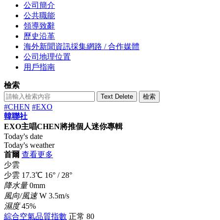
公司簡介
公共職能
領導致辭
歷史沿革
海外新聞資訊採集網路 / 合作媒體
公司地理位置
用戶指南
檢索
Text Delete
檢索
#CHEN
#EXO
韓聯社
EXO主唱CHEN將推個人迷你專輯
Today's date
Today's weather
首爾
查看更多
少雲
少雲
17.3
℃
16°
/
28°
降水量
0mm
風向/風速
W 3.5m/s
濕度
45%
綜合空氣品質指數
正常
80