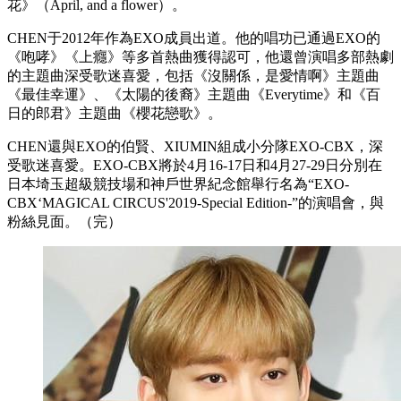
花》（April, and a flower）。
CHEN于2012年作為EXO成員出道。他的唱功已通過EXO的
《咆哮》《上癮》等多首熱曲獲得認可，他還曾演唱多部熱劇
的主題曲深受歌迷喜愛，包括《沒關係，是愛情啊》主題曲
《最佳幸運》、《太陽的後裔》主題曲《Everytime》和《百
日的郎君》主題曲《櫻花戀歌》。
CHEN還與EXO的伯賢、XIUMIN組成小分隊EXO-CBX，深
受歌迷喜愛。EXO-CBX將於4月16-17日和4月27-29日分別在
日本埼玉超級競技場和神戶世界紀念館舉行名為“EXO-
CBX‘MAGICAL CIRCUS'2019-Special Edition-”的演唱會，與
粉絲見面。（完）