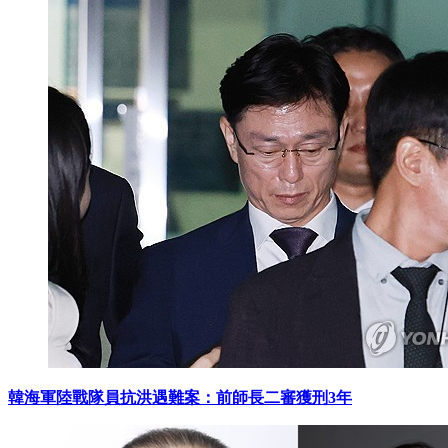
韓海軍陸戰隊員抗洪遇難案：前師長二審獲刑3年