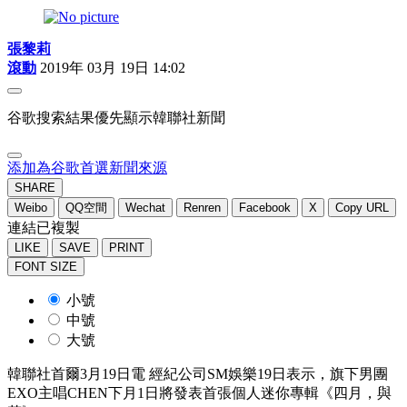
張黎莉
滾動
2019年 03月 19日 14:02
谷歌搜索結果優先顯示韓聯社新聞
添加為谷歌首選新聞來源
SHARE
Weibo
QQ空間
Wechat
Renren
Facebook
X
Copy URL
連結已複製
LIKE
SAVE
PRINT
FONT SIZE
小號
中號
大號
韓聯社首爾3月19日電 經紀公司SM娛樂19日表示，旗下男團
EXO主唱CHEN下月1日將發表首張個人迷你專輯《四月，與