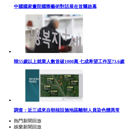
中國國家畫院國際藝術對話展在首爾啟幕
韓55歲以上就業人數首破1000萬 七成希望工作至73.6歲
調查：近三成來自朝核設施地區離朝人員染色體異常
熱門新聞回放
娛樂新聞回放