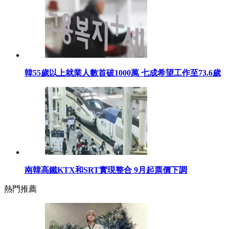
韓55歲以上就業人數首破1000萬 七成希望工作至73.6歲
南韓高鐵KTX和SRT實現整合 9月起票價下調
熱門推薦