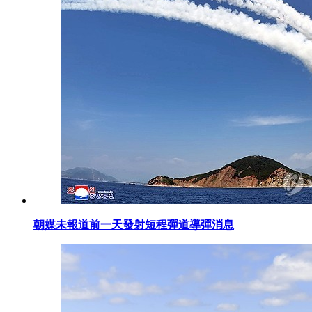
朝媒未報道前一天發射短程彈道導彈消息