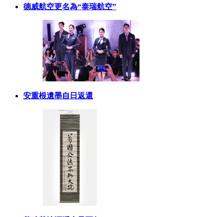
德威航空更名為“泰瑞航空”
安重根遺墨自日返還