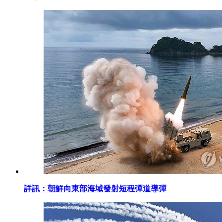
詳訊：朝鮮向東部海域發射短程彈道導彈