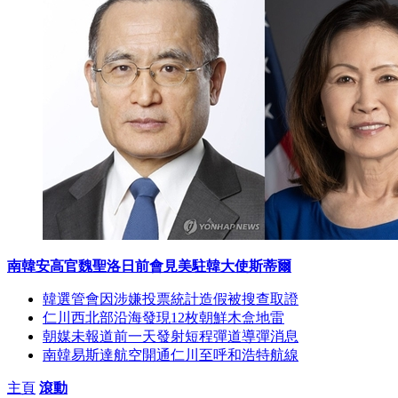
南韓安高官魏聖洛日前會見美駐韓大使斯蒂爾
韓選管會因涉嫌投票統計造假被搜查取證
仁川西北部沿海發現12枚朝鮮木盒地雷
朝媒未報道前一天發射短程彈道導彈消息
南韓易斯達航空開通仁川至呼和浩特航線
主頁
滾動