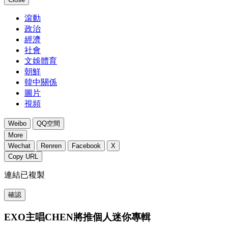
滾動
政治
經濟
社會
文娛體育
朝鮮
韓中關係
圖片
視頻
Weibo
QQ空間
More
Wechat
Renren
Facebook
X
Copy URL
連結已複製
確認
EXO主唱CHEN將推個人迷你專輯