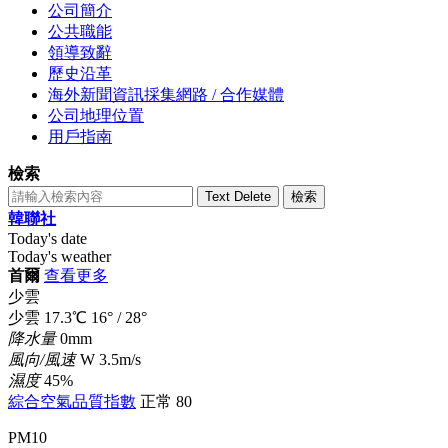
公司簡介
公共職能
領導致辭
歷史沿革
海外新聞資訊採集網路 / 合作媒體
公司地理位置
用戶指南
檢索
Text Delete
檢索
韓聯社
Today's date
Today's weather
首爾
查看更多
少雲
少雲
17.3
℃
16°
/
28°
降水量
0mm
風向/風速
W 3.5m/s
濕度
45%
綜合空氣品質指數
正常
80
PM10